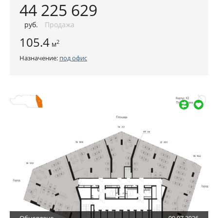
44 225 629
руб
.
Продажа
105.4
2
м
Назначение:
под офис