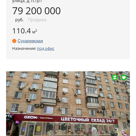
улица, д.1стр1
79 200 000
руб
.
Продажа
110.4
2
м
Сухаревская
Назначение:
под офис