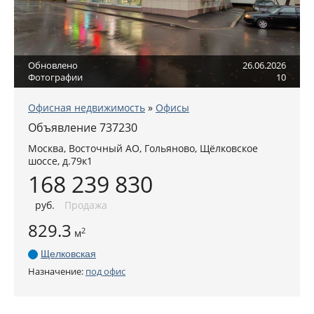
Обновлено
26.06.2026
Фотографии
10
Офисная недвижимость
»
Офисы
Объявление 737230
Москва
,
Восточный АО
, Гольяново,
Щёлковское
шоссе, д.79к1
168 239 830
руб
.
Продажа
829.3
2
м
Щелковская
Назначение:
под офис