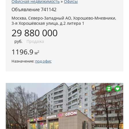
Офисная недвижимость
»
Офисы
Объявление 741142
Москва
,
Северо-Западный АО
, Хорошево-Мневники,
3-я Хорошёвская улица, д.2 литера 1
29 880 000
руб
.
Продажа
1196.9
2
м
Назначение:
под офис