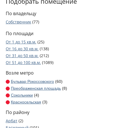
Подобрать помещение
По владельцу
Собственник
(77)
По площади
От 1 до 15 кв.м.
(25)
От 16 до 30 кв.м.
(138)
От 31 до 50 кв.м.
(212)
От 51 до 100 кв.м.
(1089)
От 101 до 250 кв.м.
(1072)
Возле метро
От 251 до 2000 кв.м.
(809)
Бульвар Рокоссовского
(60)
Преображенская площадь
(8)
Сокольники
(4)
Красносельская
(3)
Комсомольская
(7)
По району
Красные ворота
(6)
Арбат
(2)
Чистые пруды
(20)
Басманный
(101)