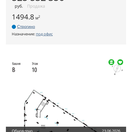
руб
.
Продажа
1494.8
2
м
Строгино
Назначение:
под офис
Обновлено
23.06.2026