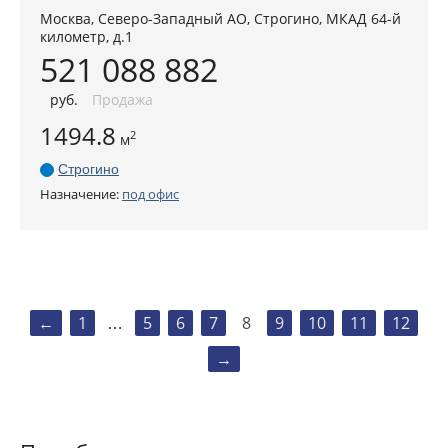
Москва
,
Северо-Западный АО
, Строгино,
МКАД 64-й
километр, д.1
521 088 882
руб
.
Продажа
1494.8
2
м
Строгино
Назначение:
под офис
←
1
5
6
7
8
9
10
11
12
…
→