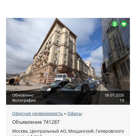
Обновлено
06.07.2026
Фотографии
13
Офисная недвижимость
»
Офисы
Объявление 741287
Москва
,
Центральный АО
, Мещанский,
Гиляровского