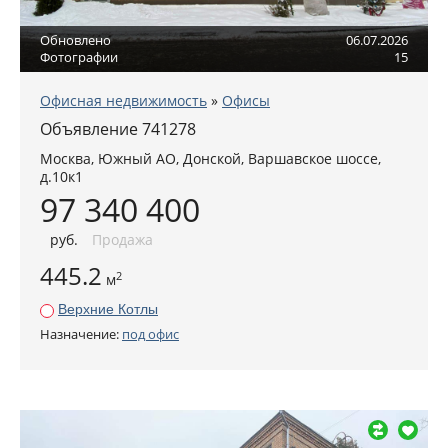
Обновлено
06.07.2026
Фотографии
15
Офисная недвижимость
»
Офисы
Объявление 741278
Москва
,
Южный АО
, Донской,
Варшавское шоссе,
д.10к1
97 340 400
руб
.
Продажа
445.2
2
м
Верхние Котлы
Назначение:
под офис