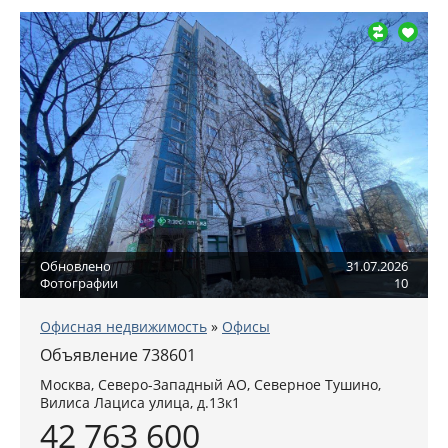
Обновлено
31.07.2026
Фотографии
10
Офисная недвижимость
»
Офисы
Объявление 738601
Москва
,
Северо-Западный АО
, Северное Тушино,
Вилиса Лациса улица, д.13к1
42 763 600