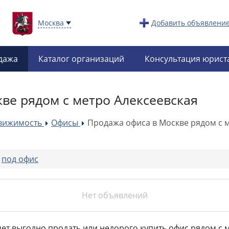
Москва
Добавить объявлени
дажа
Каталог организаций
Консультация юрист
ве рядом с метро Алексеевская
вижимость
Офисы
Продажа офиса в Москве рядом с 
»
»
:
под офис
Нет объявлений
чет выгодно продать или недорого купить офис рядом с 