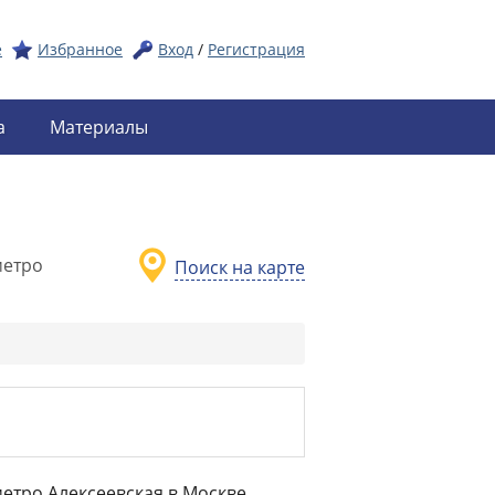
е
Избранное
Вход
/
Регистрация
а
Материалы
метро
Поиск на карте
метро Алексеевская в Москве.