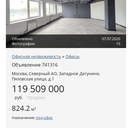
Обновлено
07.07.2026
Фотографии
15
Офисная недвижимость
»
Офисы
Объявление 741316
Москва
,
Северный АО
, Западное Дегунино,
Пяловская улица, д.1
119 509 000
руб
.
Продажа
824.2
2
м
Назначение:
под офис