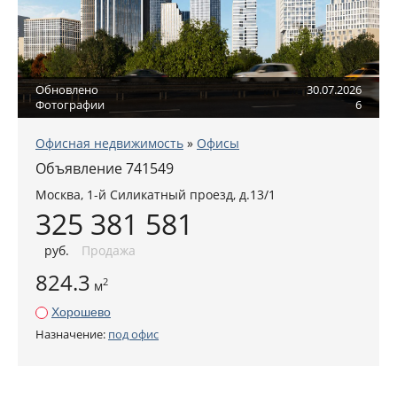
Обновлено
30.07.2026
Фотографии
6
Офисная недвижимость
»
Офисы
Объявление 741549
Москва
,
1-й Силикатный проезд, д.13/1
325 381 581
руб
.
Продажа
824.3
2
м
Хорошево
Назначение:
под офис