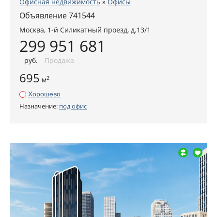
Офисная недвижимость
»
Офисы
Объявление 741544
Москва
,
1-й Силикатный проезд, д.13/1
299 951 681
руб
.
Продажа
695
2
м
Хорошево
Назначение:
под офис