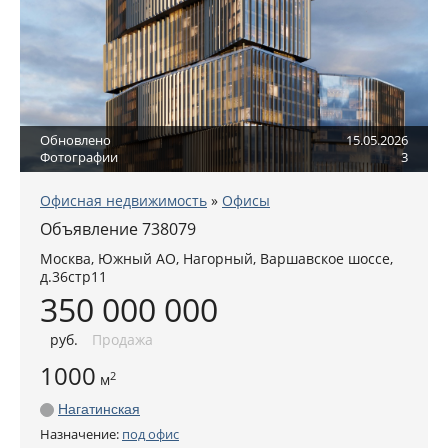
Обновлено
15.05.2026
Фотографии
3
Офисная недвижимость
»
Офисы
Объявление 738079
Москва
,
Южный АО
, Нагорный,
Варшавское шоссе,
д.36стр11
350 000 000
руб
.
Продажа
1000
2
м
Нагатинская
Назначение:
под офис