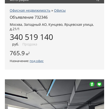
Офисная недвижимость
»
Офисы
Объявление 732346
Москва
,
Западный АО
, Кунцево,
Ярцевская улица,
д.21/1
340 519 140
руб
.
Продажа
765.9
2
м
Назначение:
под офис