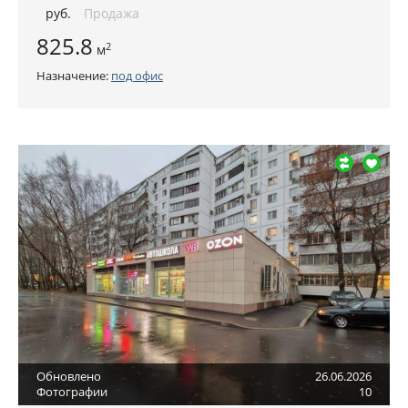
руб
.
Продажа
825.8
2
м
Назначение:
под офис
Обновлено
26.06.2026
Фотографии
10