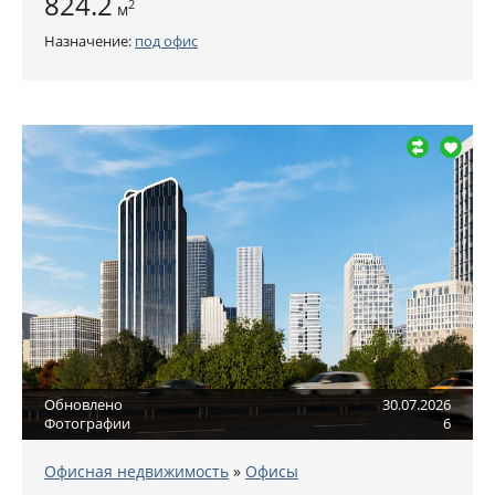
824.2
2
м
Назначение:
под офис
Обновлено
30.07.2026
Фотографии
6
Офисная недвижимость
»
Офисы