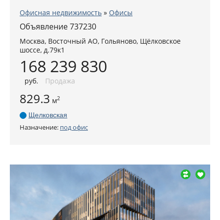
Офисная недвижимость
»
Офисы
Объявление 737230
Москва
,
Восточный АО
, Гольяново,
Щёлковское
шоссе, д.79к1
168 239 830
руб
.
Продажа
829.3
2
м
Щелковская
Назначение:
под офис