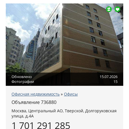
Обновлено
15.07.2026
Фотографии
15
Офисная недвижимость
»
Офисы
Объявление 736880
Москва
,
Центральный АО
, Тверской,
Долгоруковская
улица, д.4А
1 701 291 285