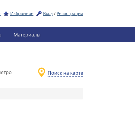
е
Избранное
Вход
/
Регистрация
а
Материалы
метро
Поиск на карте