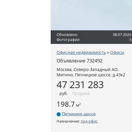
Обновлено
08.07.2026
Фотографии
5
Офисная недвижимость
»
Офисы
Объявление 732492
Москва
,
Северо-Западный АО
,
Митино,
Пятницкое шоссе, д.43к2
47 231 283
руб
.
Продажа
198.7
2
м
Пятницкое шоссе
Назначение:
под офис