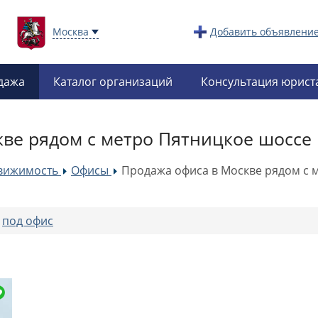
Москва
Добавить объявлени
дажа
Каталог организаций
Консультация юрист
ве рядом с метро Пятницкое шоссе
вижимость
Офисы
Продажа офиса в Москве рядом с 
»
»
:
под офис