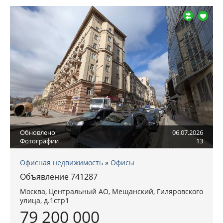
Обновлено
06.07.2026
Фотографии
13
Офисная недвижимость
»
Офисы
Объявление 741287
Москва
,
Центральный АО
, Мещанский,
Гиляровского
улица, д.1стр1
79 200 000