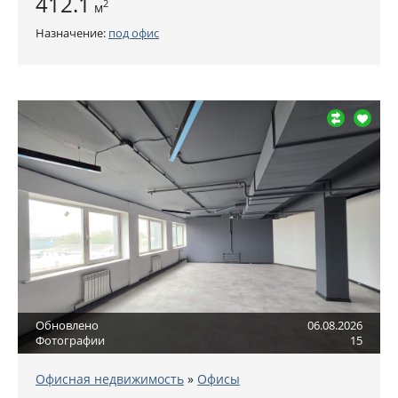
412.1
2
м
Назначение:
под офис
Обновлено
06.08.2026
Фотографии
15
Офисная недвижимость
»
Офисы