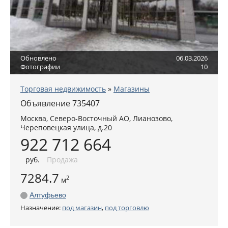
Обновлено
06.03.2026
Фотографии
10
Торговая недвижимость
»
Магазины
Объявление 735407
Москва
,
Северо-Восточный АО
, Лианозово,
Череповецкая улица, д.20
922 712 664
руб
.
Продажа
7284.7
2
м
Алтуфьево
Назначение:
под магазин
,
под торговлю