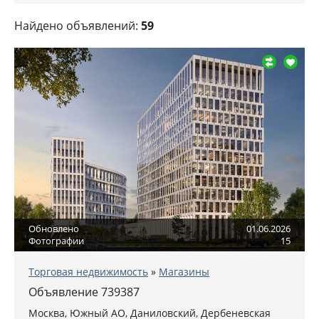
Найдено объявлений:
59
Обновлено
01.06.2026
Фотографии
15
Торговая недвижимость
»
Магазины
Объявление 739387
Москва
,
Южный АО
, Даниловский,
Дербеневская