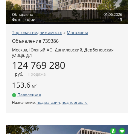
Обновлено
01.06.2026
Фотографии
15
Торговая недвижимость
»
Магазины
Объявление 739386
Москва
,
Южный АО
, Даниловский,
Дербеневская
улица, д.1
124 769 280
руб
.
Продажа
153.6
2
м
Павелецкая
Назначение:
под магазин
,
под торговлю