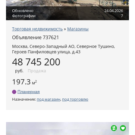
Обновлено
24.04.2026
Фотографии
7
Торговая недвижимость
»
Магазины
Объявление 737621
Москва
,
Северо-Западный АО
, Северное Тушино,
Героев Панфиловцев улица, д.43
48 745 200
руб
.
Продажа
197.3
2
м
Планерная
Назначение:
под магазин
,
под торговлю