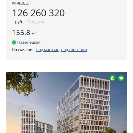
улица, д.1
126 260 320
руб
.
Продажа
155.8
2
м
Павелецкая
Назначение:
под магазин
,
под торговлю