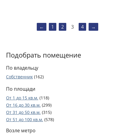
←
1
2
3
4
→
Подобрать помещение
По владельцу
Собственник
(162)
По площади
От 1 до 15 кв.м.
(118)
От 16 до 30 кв.м.
(299)
От 31 до 50 кв.м.
(315)
От 51 до 100 кв.м.
(578)
От 101 до 250 кв.м.
(461)
Возле метро
От 251 до 2000 кв.м.
(306)