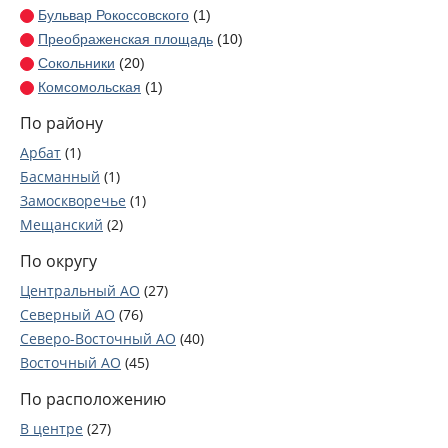
Бульвар Рокоссовского
(1)
Преображенская площадь
(10)
Сокольники
(20)
Комсомольская
(1)
Красные ворота
(7)
По району
Охотный ряд
(4)
Арбат
(1)
Кропоткинская
(18)
Басманный
(1)
Парк культуры
(2)
Замоскворечье
(1)
Университет
(111)
Мещанский
(2)
Проспект Вернадского
(2)
Пресненский
(3)
Юго-Западная
(4)
По округу
Таганский
(5)
Саларьево
(1)
Центральный АО
(27)
Тверской
(5)
Прокшино
(7)
Северный АО
(76)
Хамовники
(6)
Красногвардейская
(3)
Северо-Восточный АО
(40)
Якиманка
(3)
Домодедовская
(1)
Восточный АО
(45)
Беговой
(3)
Орехово
(1)
Юго-Восточный АО
(43)
Бескудниковский
(1)
По расположению
Царицыно
(3)
Южный АО
(147)
Западное Дегунино
(2)
Кантемировская
(3)
В центре
(27)
Юго-Западный АО
(76)
Коптево
(3)
Каширская
(32)