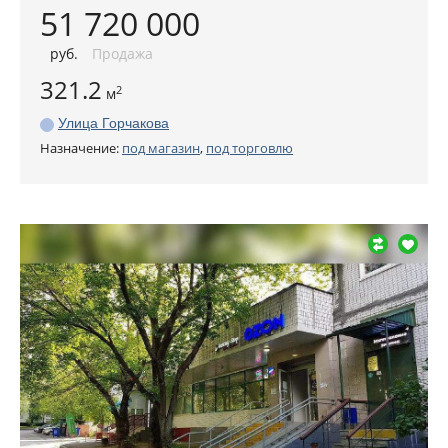
51 720 000
руб
.
Продажа
321.2
2
м
Улица Горчакова
Назначение:
под магазин
,
под торговлю