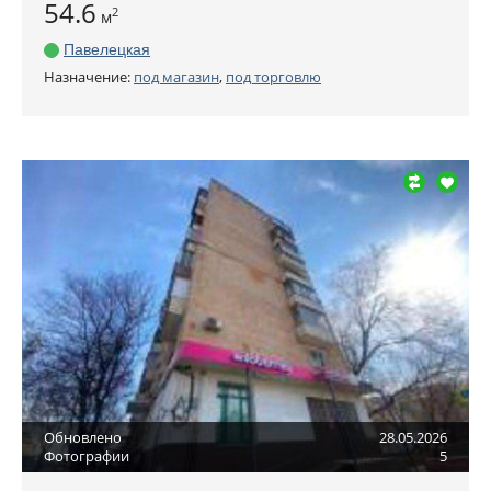
54.6
2
м
Павелецкая
Назначение:
под магазин
,
под торговлю
Обновлено
28.05.2026
Фотографии
5