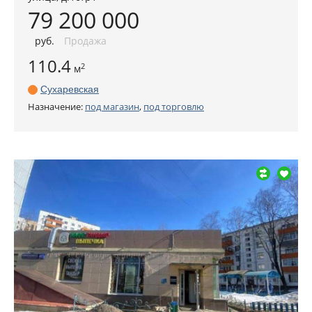
79 200 000
руб
.
Продажа
110.4
2
м
Сухаревская
Назначение:
под магазин
,
под торговлю