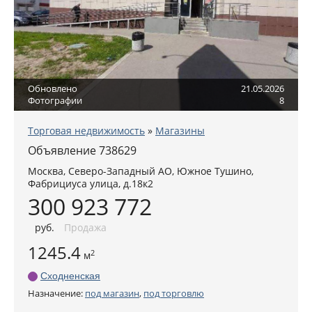
Обновлено
21.05.2026
Фотографии
8
Торговая недвижимость
»
Магазины
Объявление 738629
Москва
,
Северо-Западный АО
, Южное Тушино,
Фабрициуса улица, д.18к2
300 923 772
руб
.
Продажа
1245.4
2
м
Сходненская
Назначение:
под магазин
,
под торговлю