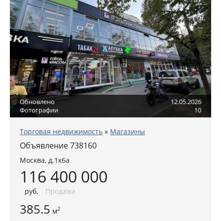
Обновлено
12.05.2026
Фотографии
10
Торговая недвижимость
»
Магазины
Объявление 738160
Москва
,
д.1к6а
116 400 000
руб
.
Продажа
385.5
2
м