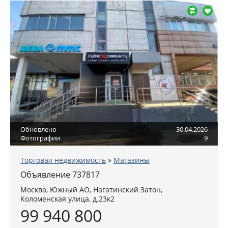
Обновлено
30.04.2026
Фотографии
9
Торговая недвижимость
»
Магазины
Объявление 737817
Москва
,
Южный АО
, Нагатинский Затон,
Коломенская улица, д.23к2
99 940 800