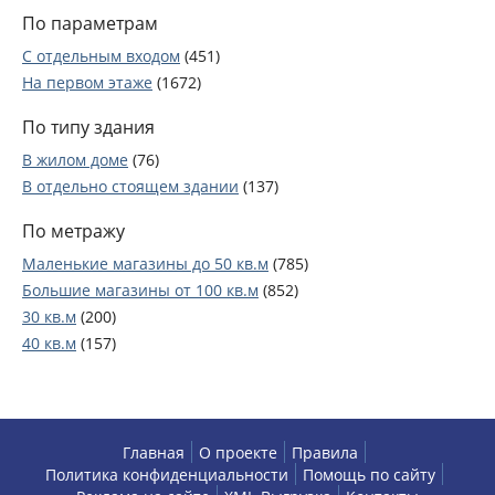
Западный АО
(31)
Левобережный
(1)
По параметрам
Коломенская
(12)
Северо-Западный АО
(24)
Савеловский
(2)
Автозаводская
(16)
С отдельным входом
(451)
Новомосковский АО
(3)
Сокол
(1)
Павелецкая
(107)
На первом этаже
(1672)
Тимирязевский
(8)
Новокузнецкая
(59)
Хорошевский
(55)
По типу здания
Театральная
(1)
Алексеевский
(2)
В жилом доме
Тверская
(1)
(76)
Бабушкинский
(1)
В отдельно стоящем здании
Маяковская
(22)
(137)
Бибирево
(1)
Белорусская
(65)
По метражу
Бутырский
(2)
Динамо
(2)
Лианозово
(1)
Маленькие магазины до 50 кв.м
(785)
Аэропорт
(2)
Лосиноостровский
(2)
Большие магазины от 100 кв.м
(852)
Сокол
(56)
Марьина роща
(27)
30 кв.м
(200)
Войковская
(109)
Ростокино
(2)
40 кв.м
(157)
Водный стадион
(1)
Южное Медведково
(1)
50 кв.м
(141)
Речной вокзал
(2)
Ярославский
(1)
70 кв.м
(222)
Ховрино
(1)
Вешняки
(2)
100 кв.м
(344)
Пятницкое шоссе
(2)
Восточное Измайлово
(1)
150 кв.м
(184)
Митино
(2)
Главная
О проекте
Правила
Гольяново
(3)
Политика конфиденциальности
Помощь по сайту
200 кв.м
(187)
Мякинино
(1)