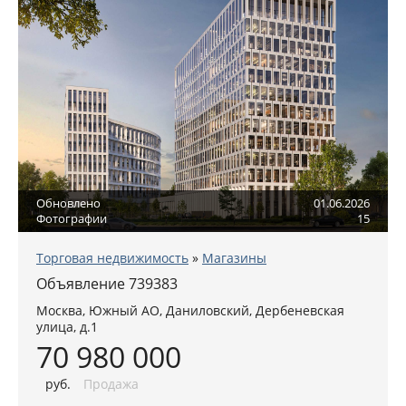
Обновлено
01.06.2026
Фотографии
15
Торговая недвижимость
»
Магазины
Объявление 739383
Москва
,
Южный АО
, Даниловский,
Дербеневская
улица, д.1
70 980 000
руб
.
Продажа