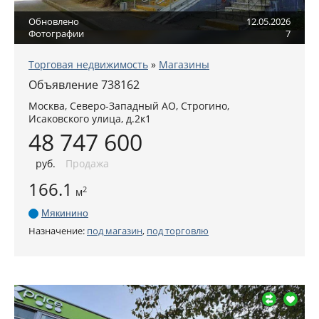
Обновлено
12.05.2026
Фотографии
7
Торговая недвижимость
»
Магазины
Объявление 738162
Москва
,
Северо-Западный АО
, Строгино,
Исаковского улица, д.2к1
48 747 600
руб
.
Продажа
166.1
2
м
Мякинино
Назначение:
под магазин
,
под торговлю