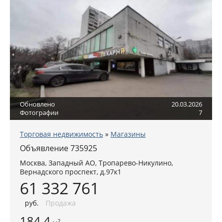
Обновлено
20.03.2026
Фотографии
7
Торговая недвижимость
»
Магазины
Объявление 735925
Москва
,
Западный АО
, Тропарево-Никулино,
Вернадского проспект, д.97к1
61 332 761
руб
.
Продажа
184.4
2