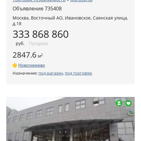
Объявление 735408
Москва
,
Восточный АО
, Ивановское,
Саянская улица,
д.18
333 868 860
руб
.
Продажа
2847.6
2
м
Новогиреево
Назначение:
под магазин
,
под торговлю