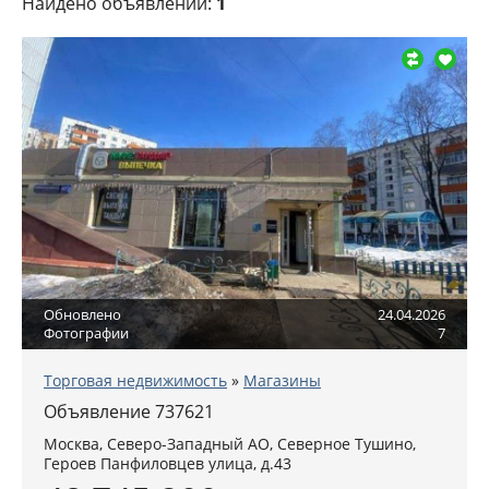
Найдено объявлений:
1
Обновлено
24.04.2026
Фотографии
7
Торговая недвижимость
»
Магазины
Объявление 737621
Москва
,
Северо-Западный АО
, Северное Тушино,
Героев Панфиловцев улица, д.43