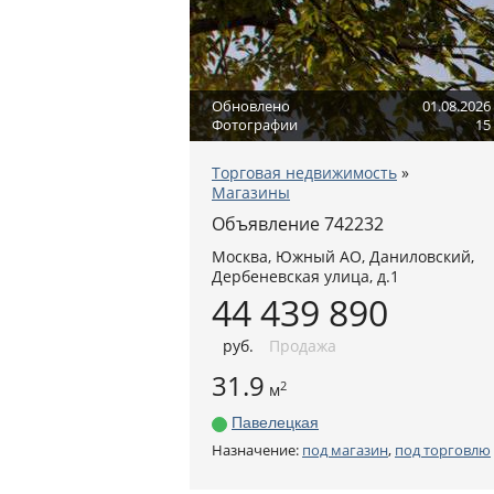
Обновлено
01.08.2026
Фотографии
15
Торговая недвижимость
»
Магазины
Объявление 742232
Москва
,
Южный АО
, Даниловский,
Дербеневская улица, д.1
44 439 890
руб
.
Продажа
31.9
2
м
Павелецкая
Назначение:
под магазин
,
под торговлю