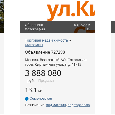
Обновлено
03.07.2026
Фотографии
15
Торговая недвижимость
»
Магазины
Объявление 727298
Москва
,
Восточный АО
, Соколиная
гора,
Кирпичная улица, д.41к15
3 888 080
руб
.
Продажа
13.1
2
м
Семеновская
Назначение:
под магазин
,
под торговлю