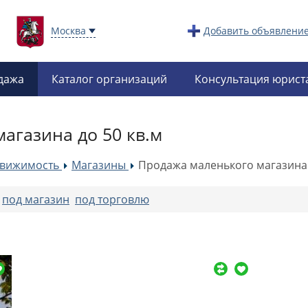
Москва
Добавить объявлени
дажа
Каталог организаций
Консультация юрист
агазина до 50 кв.м
движимость
Магазины
Продажа маленького магазина 
»
»
:
под магазин
под торговлю