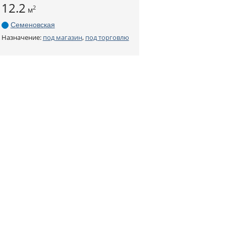
12.2
2
м
Семеновская
Назначение:
под магазин
,
под торговлю