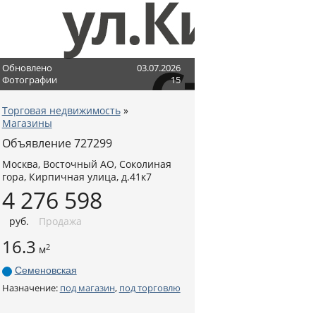
Обновлено
03.07.2026
Фотографии
15
Торговая недвижимость
»
Магазины
Объявление 727299
Москва
,
Восточный АО
, Соколиная
гора,
Кирпичная улица, д.41к7
4 276 598
руб
.
Продажа
16.3
2
м
Семеновская
Назначение:
под магазин
,
под торговлю