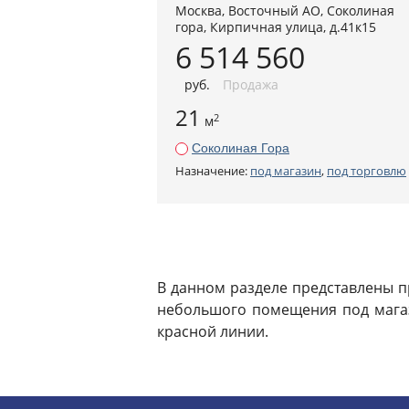
Москва
,
Восточный АО
, Соколиная
гора,
Кирпичная улица, д.41к15
6 514 560
руб
.
Продажа
21
2
м
Соколиная Гора
Назначение:
под магазин
,
под торговлю
В данном разделе представлены п
небольшого помещения под магаз
красной линии.