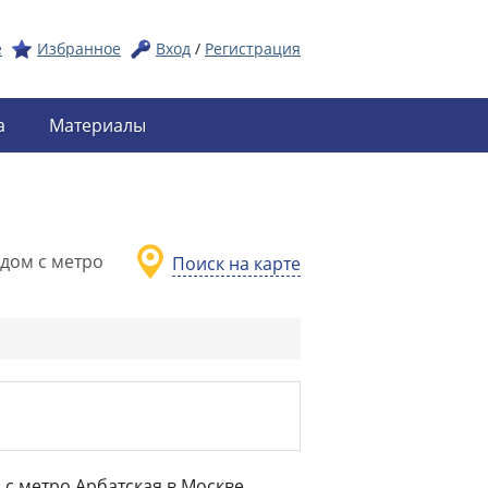
е
Избранное
Вход
/
Регистрация
а
Материалы
дом с метро
Поиск на карте
 с метро Арбатская в Москве.