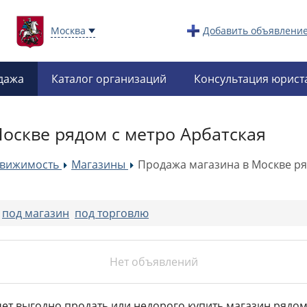
Москва
Добавить объявлени
дажа
Каталог организаций
Консультация юрист
оскве рядом с метро Арбатская
движимость
Магазины
Продажа магазина в Москве ря
»
»
:
под магазин
под торговлю
Нет объявлений
чет выгодно продать или недорого купить магазин рядом