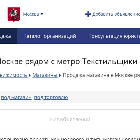
Москва
Добавить объявлени
дажа
Каталог организаций
Консультация юрист
оскве рядом с метро Текстильщики
движимость
Магазины
Продажа магазина в Москве ря
»
»
:
под магазин
под торговлю
Нет объявлений
очет выгодно продать или недорого купить магазин рядом