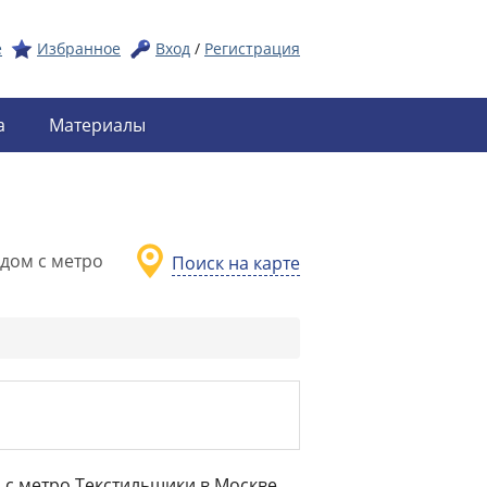
е
Избранное
Вход
/
Регистрация
а
Материалы
дом с метро
Поиск на карте
 с метро Текстильщики в Москве.