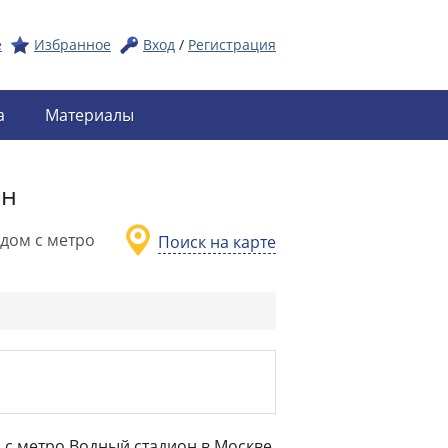
е
Избранное
Вход
/
Регистрация
а
Материалы
он
дом с метро
Поиск на карте
 с метро Водный стадион в Москве.