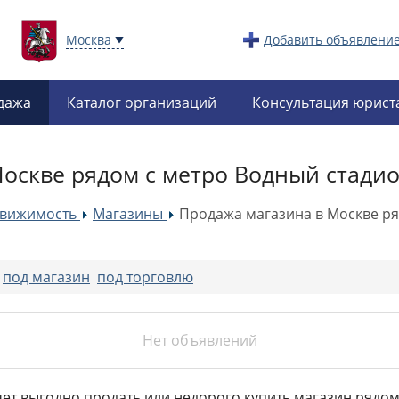
Москва
Добавить объявлени
дажа
Каталог организаций
Консультация юрист
оскве рядом с метро Водный стади
движимость
Магазины
Продажа магазина в Москве ря
»
»
:
под магазин
под торговлю
Нет объявлений
очет выгодно продать или недорого купить магазин рядом