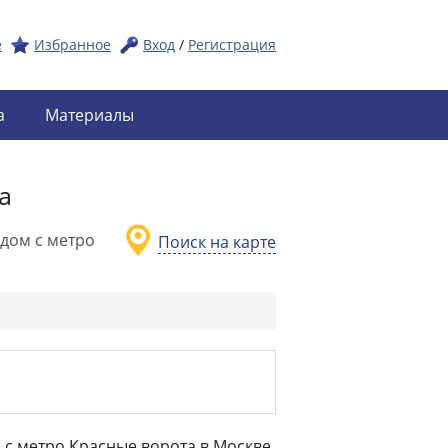
е
Избранное
Вход
/
Регистрация
а
Материалы
а
дом с метро
Поиск на карте
 с метро Красные ворота в Москве.