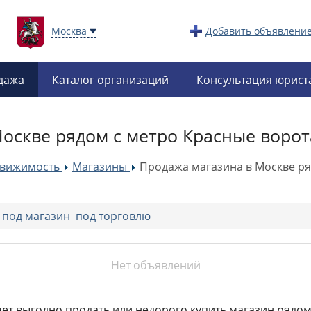
Москва
Добавить объявлени
дажа
Каталог организаций
Консультация юрист
оскве рядом с метро Красные ворот
движимость
Магазины
Продажа магазина в Москве ря
»
»
:
под магазин
под торговлю
Нет объявлений
очет выгодно продать или недорого купить магазин рядом