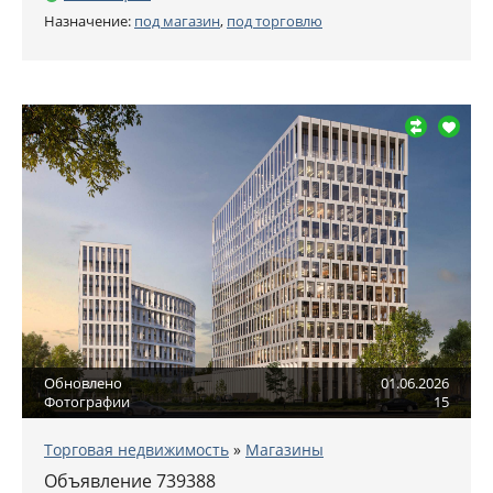
Назначение:
под магазин
,
под торговлю
Обновлено
01.06.2026
Фотографии
15
Торговая недвижимость
»
Магазины
Объявление 739388