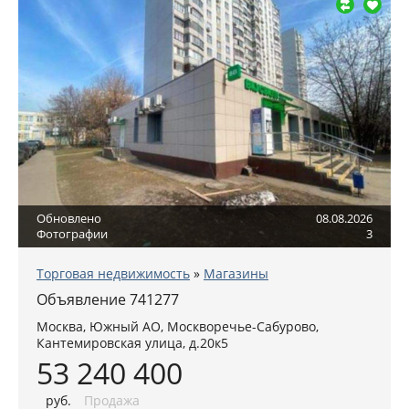
Обновлено
08.08.2026
Фотографии
3
Торговая недвижимость
»
Магазины
Объявление 741277
Москва
,
Южный АО
, Москворечье-Сабурово,
Кантемировская улица, д.20к5
53 240 400
руб
.
Продажа