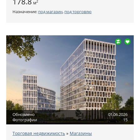
178.8
2
м
Назначение:
под магазин
,
под торговлю
Обновлено
01.06.2026
Фотографии
15
Торговая недвижимость
»
Магазины