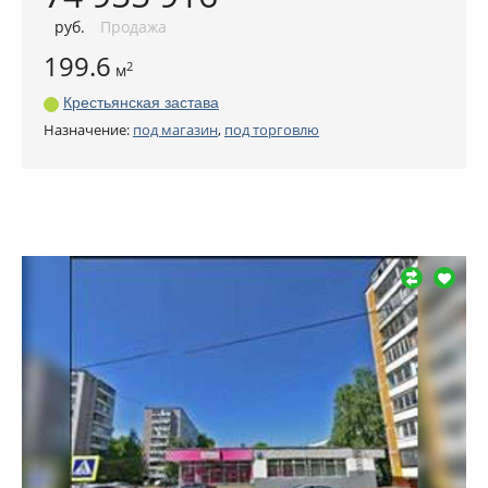
руб
.
Продажа
199.6
2
м
Крестьянская застава
Назначение:
под магазин
,
под торговлю