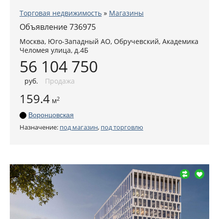
Торговая недвижимость
»
Магазины
Объявление 736975
Москва
,
Юго-Западный АО
, Обручевский,
Академика
Челомея улица, д.4Б
56 104 750
руб
.
Продажа
159.4
2
м
Воронцовская
Назначение:
под магазин
,
под торговлю