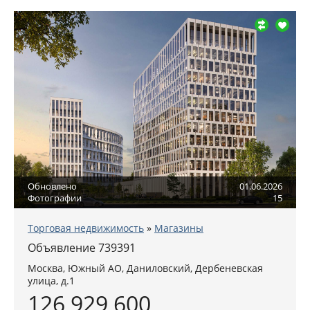
Обновлено
01.06.2026
Фотографии
15
Торговая недвижимость
»
Магазины
Объявление 739391
Москва
,
Южный АО
, Даниловский,
Дербеневская
улица, д.1
126 929 600