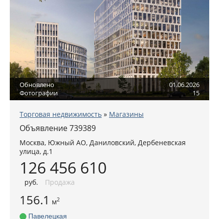
Обновлено
01.06.2026
Фотографии
15
Торговая недвижимость
»
Магазины
Объявление 739389
Москва
,
Южный АО
, Даниловский,
Дербеневская
улица, д.1
126 456 610
руб
.
Продажа
156.1
2
м
Павелецкая