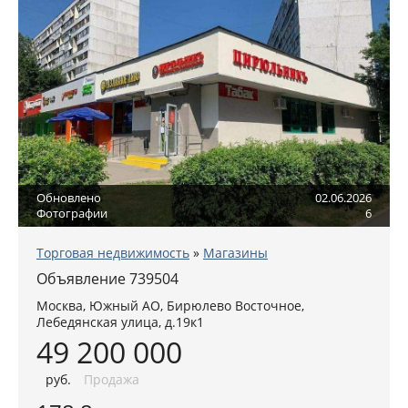
Обновлено
02.06.2026
Фотографии
6
Торговая недвижимость
»
Магазины
Объявление 739504
Москва
,
Южный АО
, Бирюлево Восточное,
Лебедянская улица, д.19к1
49 200 000
руб
.
Продажа