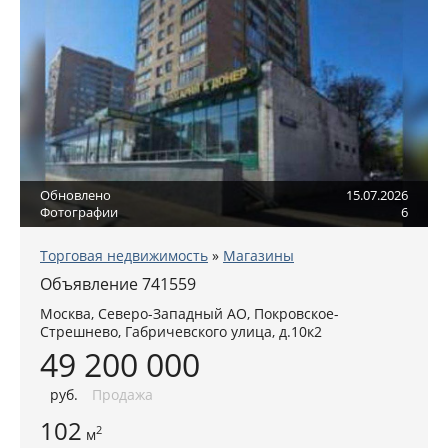
Обновлено
15.07.2026
Фотографии
6
Торговая недвижимость
»
Магазины
Объявление 741559
Москва
,
Северо-Западный АО
, Покровское-
Стрешнево,
Габричевского улица, д.10к2
49 200 000
руб
.
Продажа
102
2
м