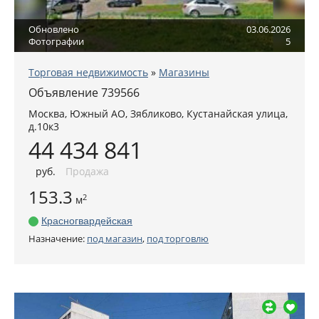
Обновлено
03.06.2026
Фотографии
5
Торговая недвижимость
»
Магазины
Объявление 739566
Москва
,
Южный АО
, Зябликово,
Кустанайская улица,
д.10к3
44 434 841
руб
.
Продажа
153.3
2
м
Красногвардейская
Назначение:
под магазин
,
под торговлю