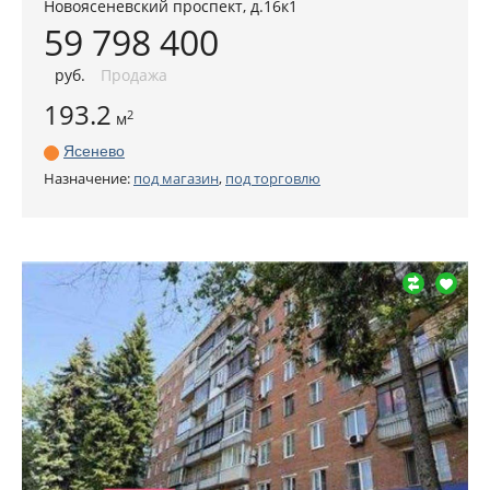
Новоясеневский проспект, д.16к1
59 798 400
руб
.
Продажа
193.2
2
м
Ясенево
Назначение:
под магазин
,
под торговлю