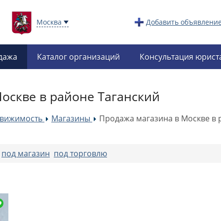
Москва
Добавить объявлени
дажа
Каталог организаций
Консультация юрист
оскве в районе Таганский
движимость
Магазины
Продажа магазина в Москве в 
»
»
:
под магазин
под торговлю