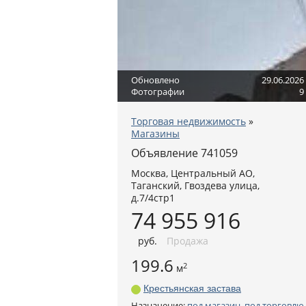
Обновлено
29.06.2026
Фотографии
9
Торговая недвижимость
»
Магазины
Объявление 741059
Москва
,
Центральный АО
,
Таганский,
Гвоздева улица,
д.7/4стр1
74 955 916
руб
.
Продажа
199.6
2
м
Крестьянская застава
Назначение:
под магазин
,
под торговлю