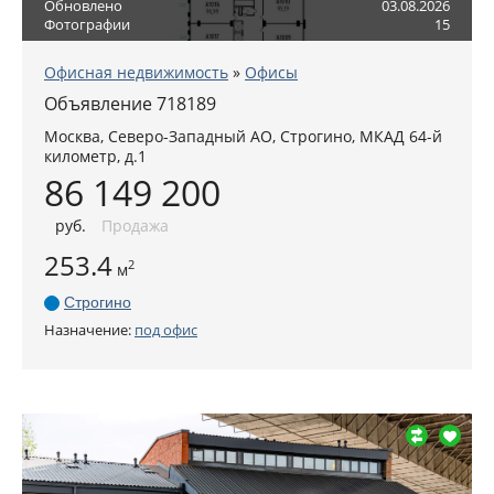
Обновлено
03.08.2026
Фотографии
15
Офисная недвижимость
»
Офисы
Объявление 718189
Москва
,
Северо-Западный АО
, Строгино,
МКАД 64-й
километр, д.1
86 149 200
руб
.
Продажа
253.4
2
м
Строгино
Назначение:
под офис