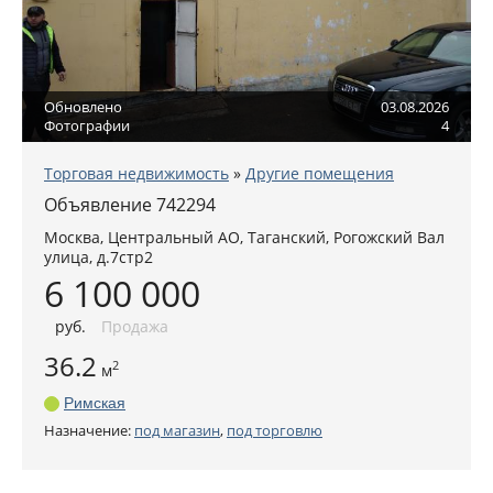
Обновлено
03.08.2026
Фотографии
4
Торговая недвижимость
»
Другие помещения
Объявление 742294
Москва
,
Центральный АО
, Таганский,
Рогожский Вал
улица, д.7стр2
6 100 000
руб
.
Продажа
36.2
2
м
Римская
Назначение:
под магазин
,
под торговлю