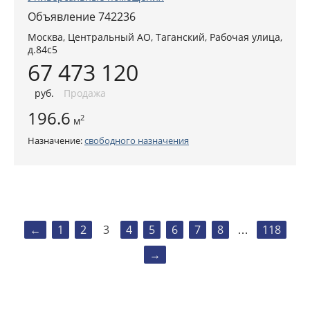
Объявление 742236
Москва
,
Центральный АО
, Таганский,
Рабочая улица,
д.84с5
67 473 120
руб
.
Продажа
196.6
2
м
Назначение:
свободного назначения
←
1
2
3
4
5
6
7
8
118
…
→