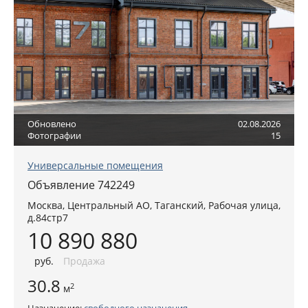
Обновлено
02.08.2026
Фотографии
15
Универсальные помещения
Объявление 742249
Москва
,
Центральный АО
, Таганский,
Рабочая улица,
д.84стр7
10 890 880
руб
.
Продажа
30.8
2
м