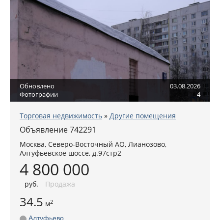
Обновлено
03.08.2026
Фотографии
4
Торговая недвижимость
»
Другие помещения
Объявление 742291
Москва
,
Северо-Восточный АО
, Лианозово,
Алтуфьевское шоссе, д.97стр2
4 800 000
руб
.
Продажа
34.5
2
м
Алтуфьево