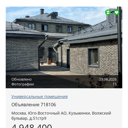
Обновлено
03.08.2026
Фотографии
15
Универсальные помещения
Объявление 718106
Москва
,
Юго-Восточный АО
, Кузьминки,
Волжский
бульвар, д.51стр9
4 948 400