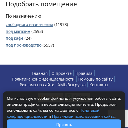
Подобрать помещение
По назначению
свободного назначения
(11973)
под магазин
(2593)
под кафе
(24)
под производство
(5557)
под офис
(3531)
под автосервис
(10)
под парикмахерскую
(25)
под салон красоты
(30)
Главная
О проекте
Правила
Политика конфиденциальности
Помощь по сайту
под склад
(5557)
Реклама на сайте
XML-Выгрузка
Контакты
под автомойку
(11)
под торговлю
(2604)
Мы используем cookie-файлы для улучшения работы сайта,
под сто
(10)
анализа трафика и персонализации контента. Продолжая
под банк
(2)
использовать сайт, вы соглашаетесь с
Политикой
под мастерскую
(10)
конфиденциальности
и
Правилами использования сайта
.
под ателье
(25)
Copyright © 2013-2026 БизнесАренда - коммерческая
Принять
под ресторан
(22)
недвижимость, г. Москва. Все права защищены.