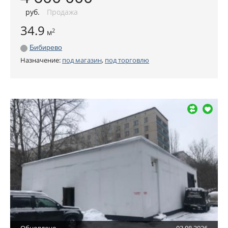
руб
.
Продажа
34.9
2
м
Бибирево
Назначение:
под магазин
,
под торговлю
Обновлено
03.08.2026