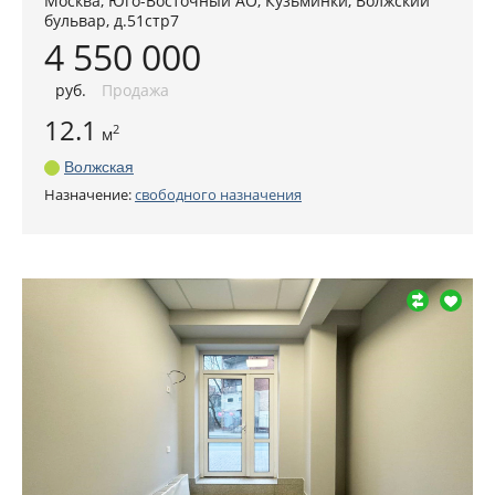
Москва
,
Юго-Восточный АО
, Кузьминки,
Волжский
бульвар, д.51стр7
4 550 000
руб
.
Продажа
12.1
2
м
Волжская
Назначение:
свободного назначения