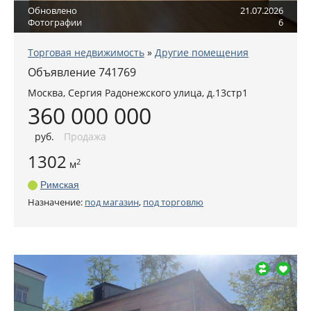
Обновлено
21.07.2026
Фотографии
6
Торговая недвижимость
»
Другие помещения
Объявление 741769
Москва
,
Сергия Радонежского улица, д.13стр1
360 000 000
руб
.
Продажа
1302
2
м
Римская
Назначение:
под магазин
,
под торговлю