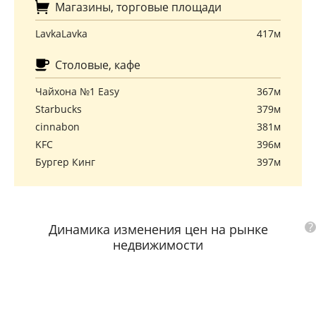
Магазины, торговые площади
LavkaLavka
417м
Столовые, кафе
Чайхона №1 Easy
367м
Starbucks
379м
cinnabon
381м
KFC
396м
Бургер Кинг
397м
?
Динамика изменения цен на рынке
недвижимости