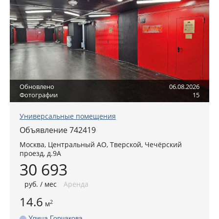
Обновлено
06.08.2026
Фотографии
15
Универсальные помещения
Объявление 742419
Москва
,
Центральный АО
, Тверской,
Чечёрский
проезд, д.9А
30 693
руб
. / мес
Аренда
14.6
2
м
Улица Горчакова