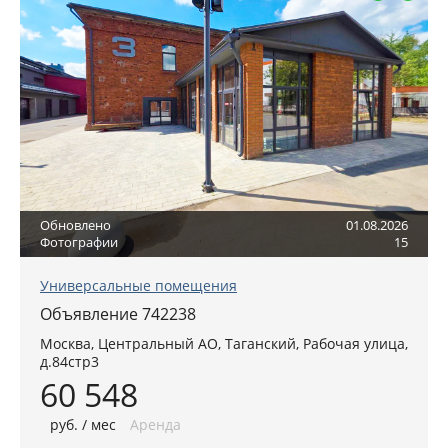
Обновлено
01.08.2026
Фотографии
15
Универсальные помещения
Объявление 742238
Москва
,
Центральный АО
, Таганский,
Рабочая улица,
д.84стр3
60 548
руб
. / мес
Аренда