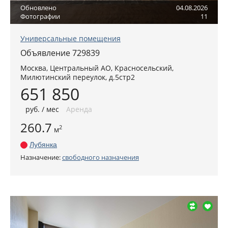
Обновлено
04.08.2026
Фотографии
11
Универсальные помещения
Объявление 729839
Москва
,
Центральный АО
, Красносельский,
Милютинский переулок, д.5стр2
651 850
руб
. / мес
Аренда
260.7
2
м
Лубянка
Назначение:
свободного назначения