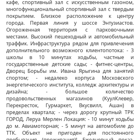
кафе, спортивный зал с искусственным газоном,
многофункциональный спортивный зал с твердым
покрытием. Близкое расположение к центру
города. Первая линия у шоссе Энтузиастов.
Огороженная территория с парковочными
местами. Высокий пешеходный и автомобильный
траффик. Инфраструктура рядом для привлечения
дополнительного возможного клиентопотока: - 3
школы в 10 минутах ходьбы, частные и
государственные детские сады; - фитнес-центры,
Дворец Борьбы им. Ивана Ярыгина для занятий
спортом; - недалеко корпуса Московского
энергетического института, колледж архитектуры и
дизайна; - большое количество
продовольственных магазинов (КуулКлевер,
Перекресток, Гурмаркет, Вкусвилл, Ашан) в
пределах квартала; - через дорогу крупный ТРК
ГОРОД, Леруа Мерлен Локация: - 10 минут ходьбы
до м. Авиамоторная; - 5 минут на автомобиле до
ТТК. Объект не пригоден для постоянного
пребывания (проживания)! Ежедневный показ.