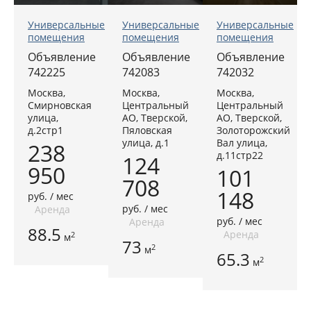
Универсальные
Универсальные
Универсальные
помещения
помещения
помещения
Объявление
Объявление
Объявление
742225
742083
742032
Москва,
Москва,
Москва,
Смирновская
Центральный
Центральный
улица,
АО, Тверской,
АО, Тверской,
д.2стр1
Пяловская
Золоторожский
улица, д.1
Вал улица,
238
д.11стр22
124
950
101
708
148
руб. / мес
руб. / мес
Аренда
руб. / мес
Аренда
88.5
Аренда
2
м
73
2
м
65.3
2
м