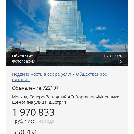
Обновлено
16.07.2026
Фотографии
15
Недвижимость в сфере услуг
»
Общественное
питание
Объявление 722197
Москва
,
Северо-Западный АО
, Хорошево-Мневники,
Шеногина улица, д.2стр11
1 970 833
руб
. / мес
Аренда
550.4
2
м