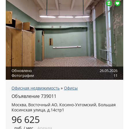
Обновлено
26.05.2026
Фотографии
11
Офисная недвижимость
»
Офисы
Объявление 739011
Москва
,
Восточный АО
, Косино-Ухтомский,
Большая
Косинская улица, д.14стр1
96 625
руб
. / мес
Аренда