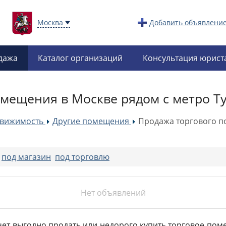
Москва
Добавить объявлени
дажа
Каталог организаций
Консультация юрист
омещения в Москве рядом с метро Т
движимость
Другие помещения
Продажа торгового п
»
»
:
под магазин
под торговлю
Нет объявлений
очет выгодно продать или недорого купить торговое по