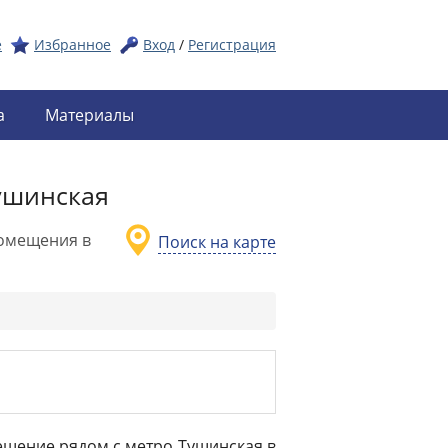
е
Избранное
Вход
/
Регистрация
а
Материалы
ушинская
омещения в
Поиск на карте
мещение рядом с метро Тушинская в