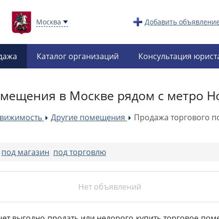
Москва
Добавить объявлени
дажа
Каталог организаций
Консультация юрист
омещения в Москве рядом с метро Н
движимость
Другие помещения
Продажа торгового п
»
»
о
:
под магазин
под торговлю
Нет объявлений
очет выгодно продать или недорого купить торговое п