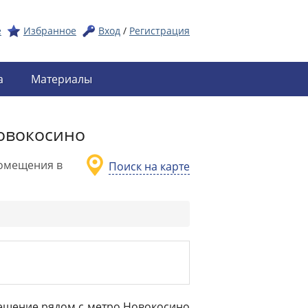
е
Избранное
Вход
/
Регистрация
а
Материалы
овокосино
омещения в
Поиск на карте
омещение рядом с метро Новокосино