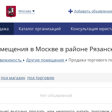
Москва
Добавить объявлени
дажа
Каталог организаций
Консультация юрист
омещения в Москве в районе Рязанс
движимость
Другие помещения
Продажа торгового п
»
»
:
под магазин
под торговлю
Нет объявлений
 хочет выгодно продать или недорого купить торговое