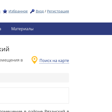
е
Избранное
Вход
/
Регистрация
а
Материалы
кий
омещения в
Поиск на карте
 помещение в районе Рязанский в