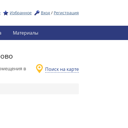
е
Избранное
Вход
/
Регистрация
а
Материалы
зово
омещения в
Поиск на карте