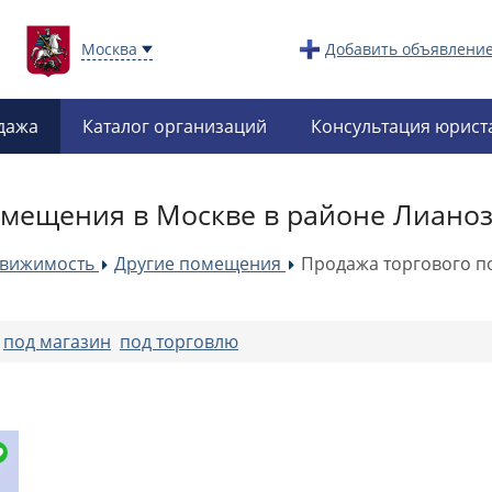
Москва
Добавить объявлени
дажа
Каталог организаций
Консультация юрист
омещения в Москве в районе Лиано
движимость
Другие помещения
Продажа торгового п
»
»
:
под магазин
под торговлю