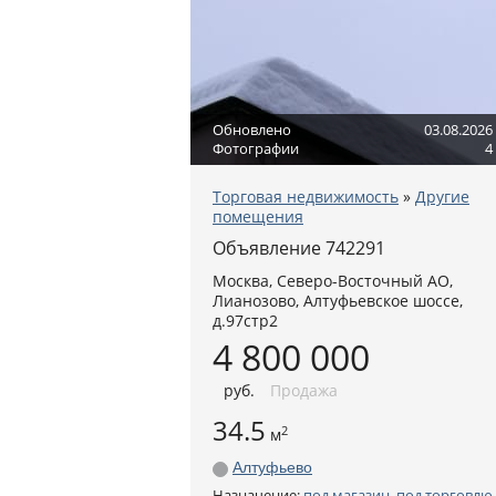
Обновлено
03.08.2026
Фотографии
4
Торговая недвижимость
»
Другие
помещения
Объявление 742291
Москва
,
Северо-Восточный АО
,
Лианозово,
Алтуфьевское шоссе,
д.97стр2
4 800 000
руб
.
Продажа
34.5
2
м
Алтуфьево
Назначение:
под магазин
,
под торговлю