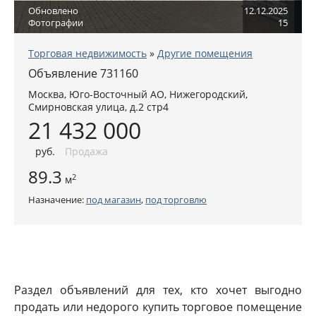
Обновлено
12.12.2025
Фотографии
15
Торговая недвижимость
»
Другие помещения
Объявление 731160
Москва
,
Юго-Восточный АО
, Нижегородский,
Смирновская улица, д.2 стр4
21 432 000
руб
.
Продажа
89.3
2
м
Назначение:
под магазин
,
под торговлю
Раздел объявлений для тех, кто хочет выгодно
продать или недорого купить торговое помещение