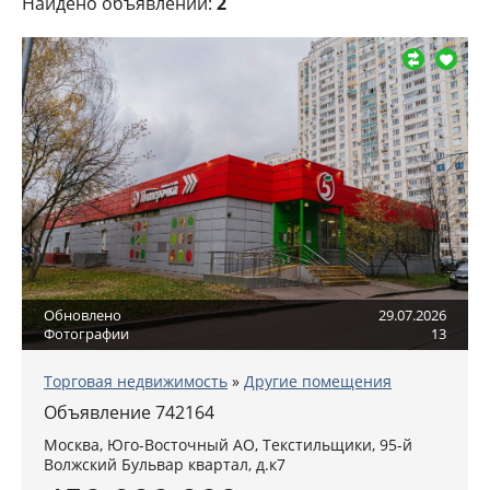
Найдено объявлений:
2
Обновлено
29.07.2026
Фотографии
13
Торговая недвижимость
»
Другие помещения
Объявление 742164
Москва
,
Юго-Восточный АО
, Текстильщики,
95-й
Волжский Бульвар квартал, д.к7