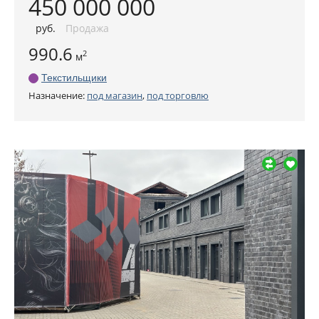
450 000 000
руб
.
Продажа
990.6
2
м
Текстильщики
Назначение:
под магазин
,
под торговлю