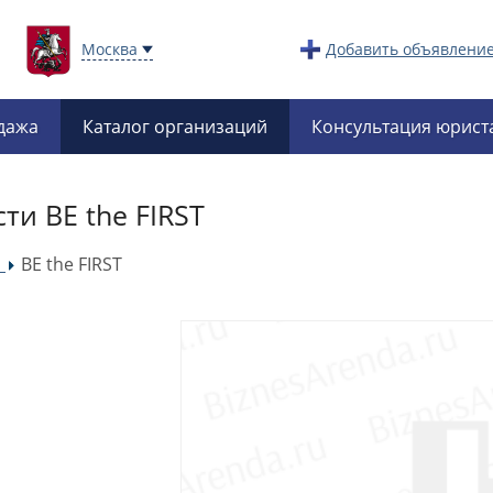
Москва
Добавить объявлени
дажа
Каталог организаций
Консультация юрист
ти BE the FIRST
и
BE the FIRST
»