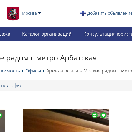
Москва
Добавить объявлени
дажа
Каталог организаций
Консультация юрист
е рядом с метро Арбатская
ижимость
Офисы
Аренда офиса в Москве рядом с метр
»
»
:
под офис