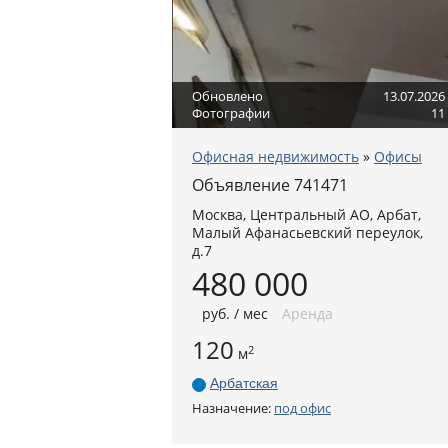
Обновлено
13.07.2026
Фотографии
11
Офисная недвижимость
»
Офисы
Объявление 741471
Москва
,
Центральный АО
, Арбат,
Малый Афанасьевский переулок,
д.7
480 000
руб
. / мес
Аренда
120
2
м
Арбатская
Назначение:
под офис