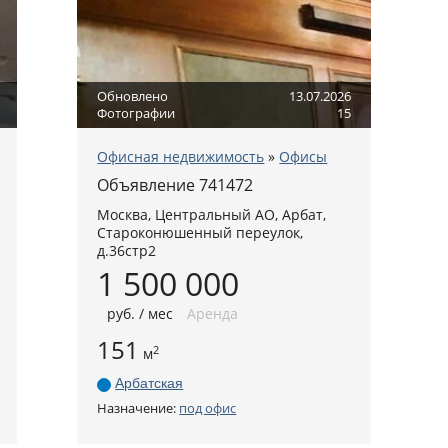
Обновлено
13.07.2026
Фотографии
15
Офисная недвижимость
»
Офисы
Объявление 741472
Москва
,
Центральный АО
, Арбат,
Староконюшенный переулок,
д.36стр2
1 500 000
руб
. / мес
Аренда
151
2
м
Арбатская
Назначение:
под офис