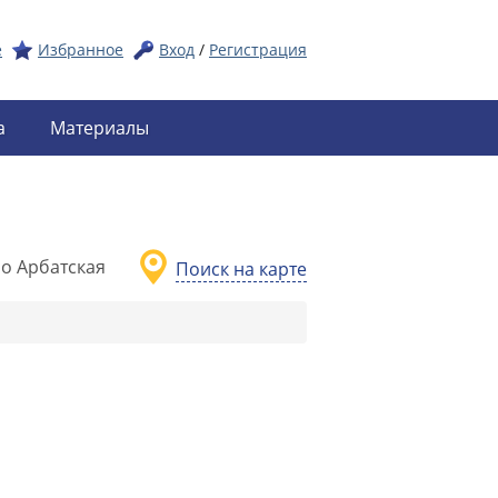
е
Избранное
Вход
/
Регистрация
а
Материалы
о Арбатская
Поиск на карте